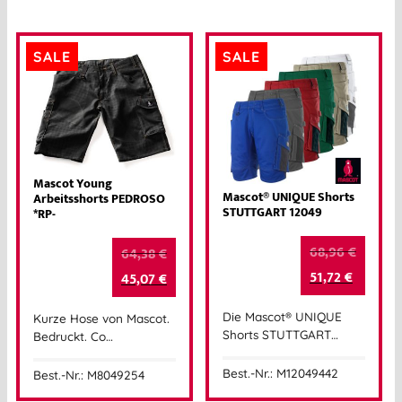
SALE
SALE
Mascot Young
Mascot® UNIQUE Shorts
Arbeitsshorts PEDROSO
STUTTGART 12049
*RP-
68,96
€
64,38
€
51,72
€
45,07
€
Die Mascot® UNIQUE
Kurze Hose von Mascot.
Shorts STUTTGART…
Bedruckt. Co…
Best.-Nr.: M12049442
Best.-Nr.: M8049254