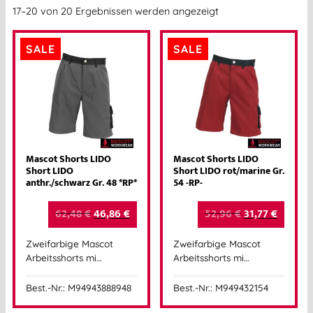
17–20 von 20 Ergebnissen werden angezeigt
SALE
SALE
Mascot Shorts LIDO
Mascot Shorts LIDO
Short LIDO
Short LIDO rot/marine Gr.
anthr./schwarz Gr. 48 *RP*
54 -RP-
62,48
€
46,86
€
52,96
€
31,77
€
Zweifarbige Mascot
Zweifarbige Mascot
Arbeitsshorts mi…
Arbeitsshorts mi…
Best.-Nr.: M94943888948
Best.-Nr.: M949432154