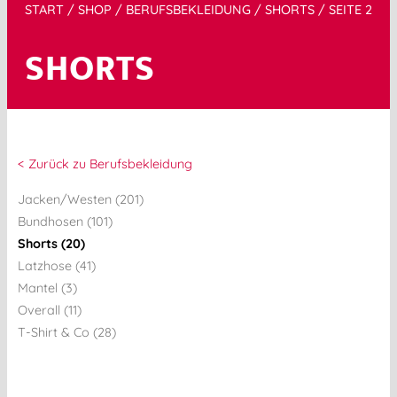
START
/
SHOP
/
BERUFSBEKLEIDUNG
/
SHORTS
/ SEITE 2
SHORTS
< Zurück zu Berufsbekleidung
Jacken/Westen (201)
Bundhosen (101)
Shorts (20)
Latzhose (41)
Mantel (3)
Overall (11)
T-Shirt & Co (28)