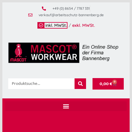
+49 (0) 8654 / 7787 331
verkauf@arbeitsschutz-bannenberg.de
inkl. MWSt.
/
exkl. MWSt.
0
0,00
€