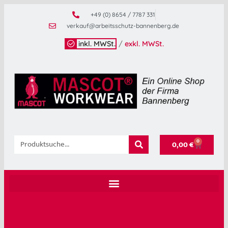
+49 (0) 8654 / 7787 331
verkauf@arbeitsschutz-bannenberg.de
inkl. MWSt.
/
exkl. MWSt.
0
0,00
€