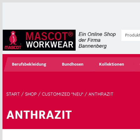
Berufsbekleidung
Bundhosen
Kollektionen
START
/
SHOP
/
CUSTOMIZED *NEU*
/ ANTHRAZIT
ANTHRAZIT