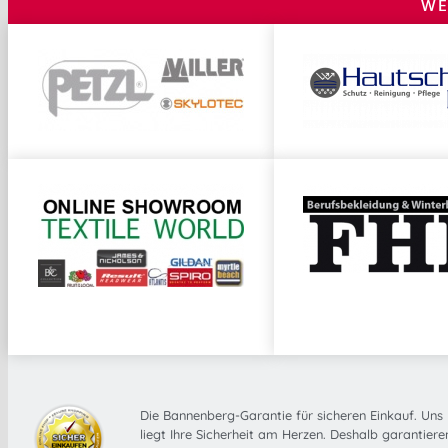
WE
Die Bannenberg-Garantie für sicheren Einkauf. Uns
liegt Ihre Sicherheit am Herzen. Deshalb garantiere