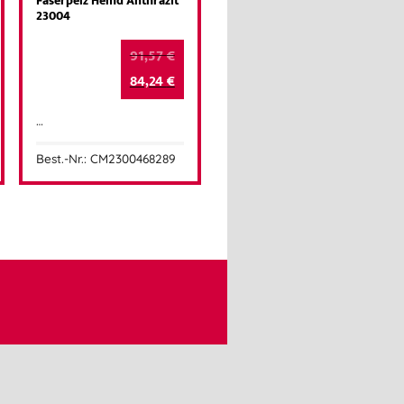
Faserpelz Hemd Anthrazit
23004
91,57
€
84,24
€
…
Best.-Nr.: CM2300468289