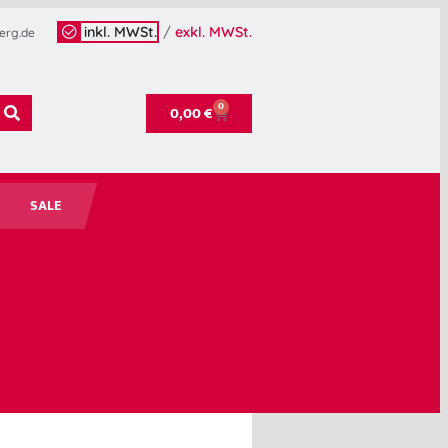
inkl. MWSt.
/
exkl. MWSt.
erg.de
0
0,00
€
SALE