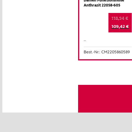
Damen Funktionshose
Anthrazit 22058-605
118,94
€
109,42
€
…
Best.-Nr.: CM2205860589