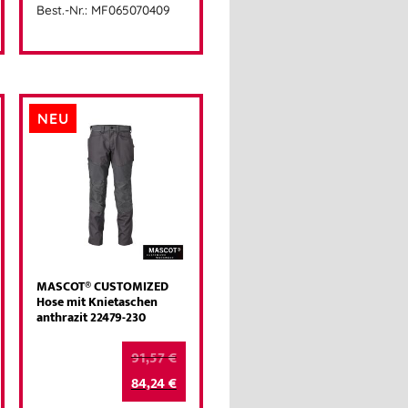
Best.-Nr.: MF065070409
NEU
MASCOT® CUSTOMIZED
Hose mit Knietaschen
anthrazit 22479-230
91,57
€
84,24
€