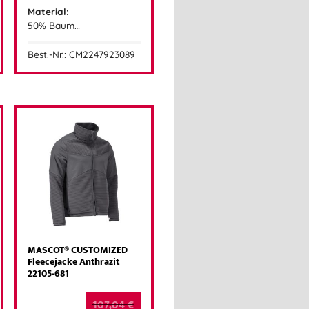
Material:
50% Baum…
Best.-Nr.: CM2247923089
MASCOT® CUSTOMIZED
Fleecejacke Anthrazit
22105-681
107,04
€