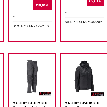
65,63
€
118,18
€
…
…
Best.-Nr.: CM2230368289
Best.-Nr.: CM2243523189
MASCOT® CUSTOMIZED
MASCOT® CUSTOMIZED