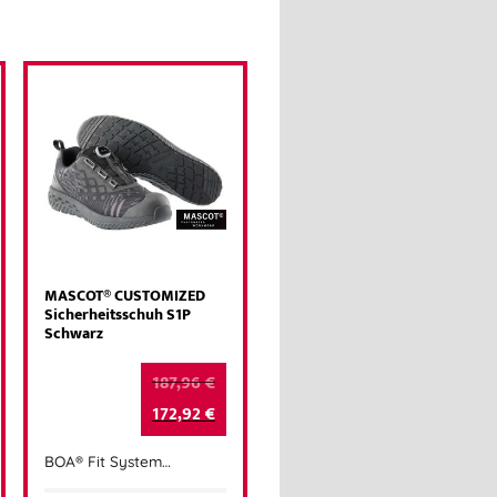
MASCOT® CUSTOMIZED
Sicherheitsschuh S1P
Schwarz
187,96
€
172,92
€
BOA® Fit System…