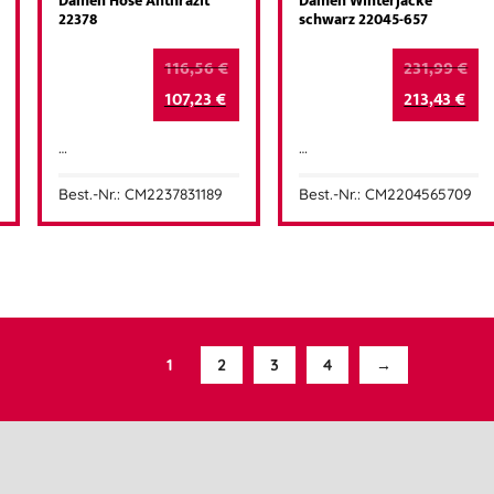
Damen Hose Anthrazit
Damen Winterjacke
22378
schwarz 22045-657
116,56
€
231,99
€
107,23
€
213,43
€
…
…
Best.-Nr.: CM2237831189
Best.-Nr.: CM2204565709
1
2
3
4
→