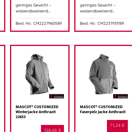
geringes Gewicht –
geringes Gewicht –
wasserabweisend…
wasserabweisend…
Best.-Nr.: CM2227960589
Best.-Nr.: CM2237931189
MASCOT® CUSTOMIZED
MASCOT® CUSTOMIZED
Winterjacke Anthrazit
Faserpelz Jacke Anthrazit
22435
71,34
€
128,46
€