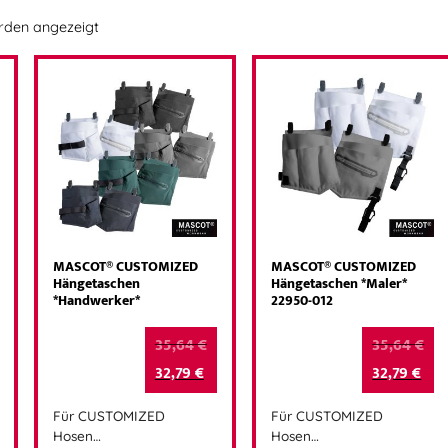
erden angezeigt
MASCOT® CUSTOMIZED
MASCOT® CUSTOMIZED
Hängetaschen
Hängetaschen *Maler*
*Handwerker*
22950-012
35,64
€
35,64
€
32,79
€
32,79
€
Für CUSTOMIZED
Für CUSTOMIZED
Hosen…
Hosen…