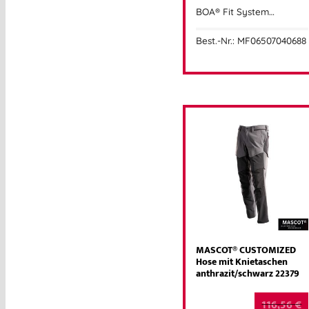
BOA® Fit System…
Best.-Nr.: MF06507040688
MASCOT® CUSTOMIZED
Hose mit Knietaschen
anthrazit/schwarz 22379
116,56
€