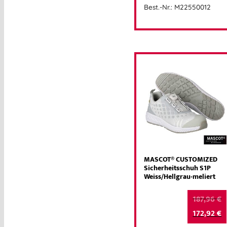
Best.-Nr.: M22550012
MASCOT® CUSTOMIZED
Sicherheitsschuh S1P
Weiss/Hellgrau-meliert
187,96
€
172,92
€