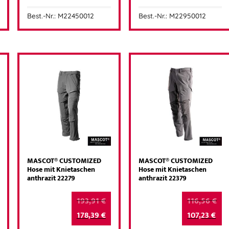
Best.-Nr.: M22450012
Best.-Nr.: M22950012
MASCOT® CUSTOMIZED
MASCOT® CUSTOMIZED
Hose mit Knietaschen
Hose mit Knietaschen
anthrazit 22279
anthrazit 22379
193,91
€
116,56
€
178,39
€
107,23
€