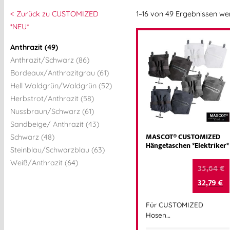
< Zurück zu CUSTOMIZED
1–16 von 49 Ergebnissen w
*NEU*
Anthrazit (49)
Anthrazit/Schwarz (86)
Bordeaux/Anthrazitgrau (61)
Hell Waldgrün/Waldgrün (52)
Herbstrot/Anthrazit (58)
Nussbraun/Schwarz (61)
Sandbeige/ Anthrazit (43)
MASCOT® CUSTOMIZED
Schwarz (48)
Hängetaschen *Elektriker*
Steinblau/Schwarzblau (63)
Weiß/Anthrazit (64)
35,64
€
32,79
€
Für CUSTOMIZED
Hosen…