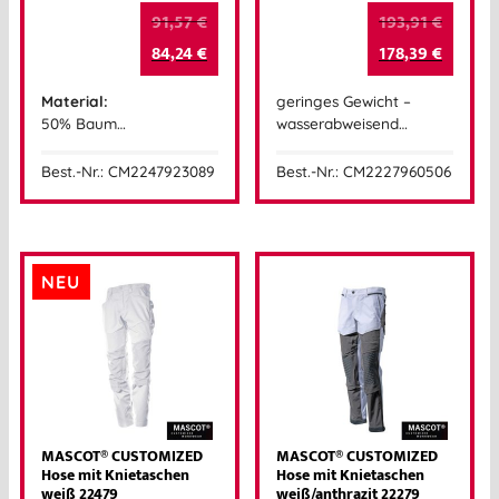
91,57
€
193,91
€
84,24
€
178,39
€
Material:
geringes Gewicht –
50% Baum…
wasserabweisend…
Best.-Nr.: CM2247923089
Best.-Nr.: CM2227960506
NEU
MASCOT® CUSTOMIZED
MASCOT® CUSTOMIZED
Hose mit Knietaschen
Hose mit Knietaschen
weiß 22479
weiß/anthrazit 22279