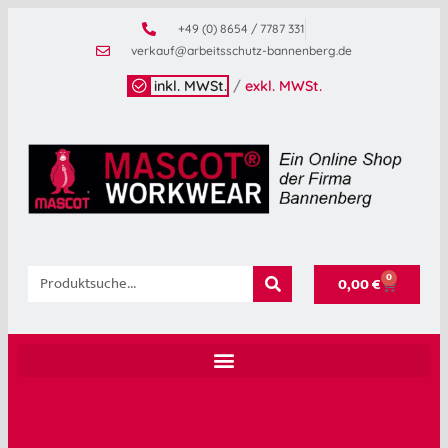
+49 (0) 8654 / 7787 331
verkauf@arbeitsschutz-bannenberg.de
inkl. MWSt.
/
exkl. MWSt.
0
0,00
€