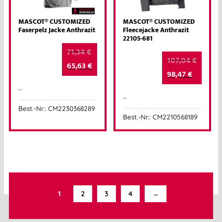
MASCOT® CUSTOMIZED
MASCOT® CUSTOMIZED
Faserpelz Jacke Anthrazit
Fleecejacke Anthrazit
22105-681
71,34
€
107,04
€
65,63
€
98,47
€
…
…
Best.-Nr.: CM2230368289
Best.-Nr.: CM2210568189
1
2
3
4
→