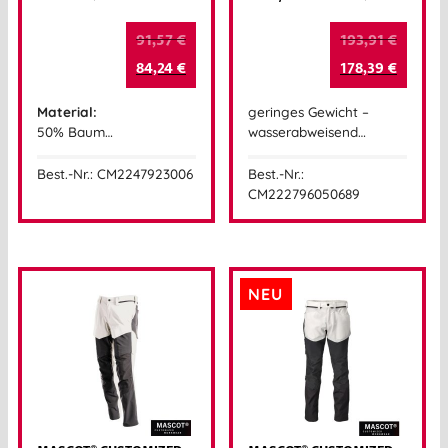
91,57
€
193,91
€
84,24
€
178,39
€
Material:
geringes Gewicht –
50% Baum…
wasserabweisend…
Best.-Nr.: CM2247923006
Best.-Nr.:
CM222796050689
NEU