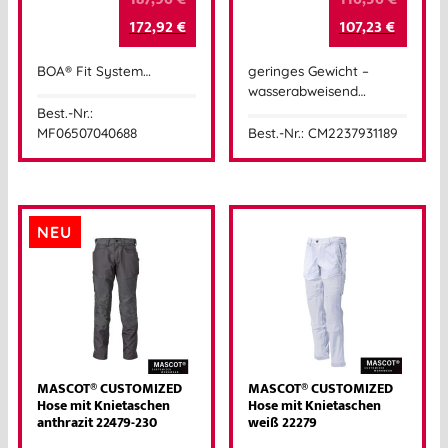
172,92
€
107,23
€
BOA® Fit System…
geringes Gewicht –
wasserabweisend…
Best.-Nr.:
MF06507040688
Best.-Nr.: CM2237931189
NEU
MASCOT® CUSTOMIZED
MASCOT® CUSTOMIZED
Hose mit Knietaschen
Hose mit Knietaschen
anthrazit 22479-230
weiß 22279