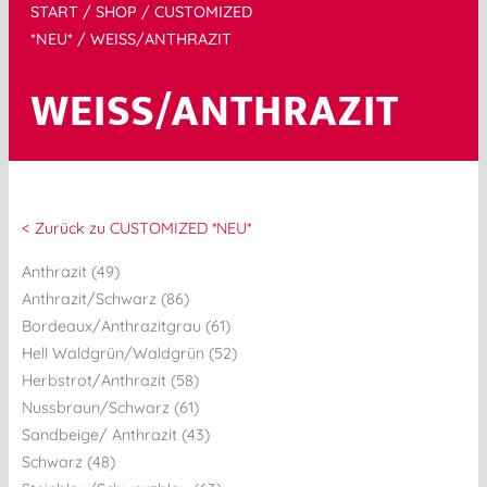
START
/
SHOP
/
CUSTOMIZED
*NEU*
/ WEISS/ANTHRAZIT
WEISS/ANTHRAZIT
< Zurück zu CUSTOMIZED *NEU*
Anthrazit (49)
Anthrazit/Schwarz (86)
Bordeaux/Anthrazitgrau (61)
Hell Waldgrün/Waldgrün (52)
Herbstrot/Anthrazit (58)
Nussbraun/Schwarz (61)
Sandbeige/ Anthrazit (43)
Schwarz (48)