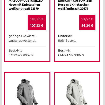
MASCOT® CUSTOMIZED
MASCOT® CUSTOMIZED
Hose mit Knietaschen
Hose mit Knietaschen
weiß/anthrazit 22379
weiß/anthrazit 22479
116,56
€
91,57
€
107,23
€
84,24
€
geringes Gewicht –
Material:
wasserabweisend…
50% Baum…
Best.-Nr.:
Best.-Nr.:
CM223793110689
CM224792300689