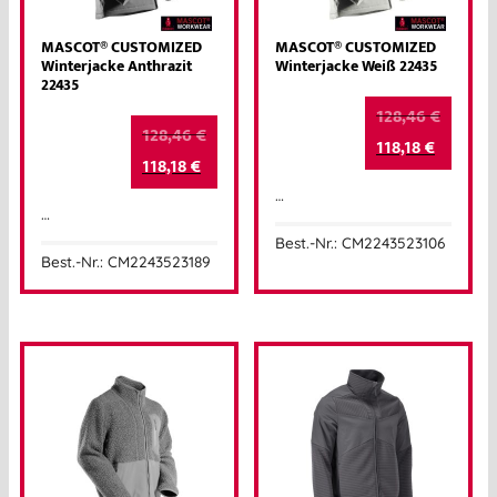
MASCOT® CUSTOMIZED
MASCOT® CUSTOMIZED
Winterjacke Anthrazit
Winterjacke Weiß 22435
22435
128,46
€
128,46
€
118,18
€
118,18
€
…
…
Best.-Nr.: CM2243523106
Best.-Nr.: CM2243523189