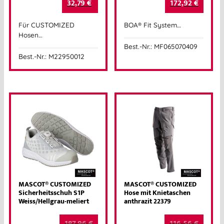
32,79
€
172,92
€
Für CUSTOMIZED
BOA® Fit System…
Hosen…
Best.-Nr.: MF065070409
Best.-Nr.: M22950012
MASCOT® CUSTOMIZED
MASCOT® CUSTOMIZED
Sicherheitsschuh S1P
Hose mit Knietaschen
Weiss/Hellgrau-meliert
anthrazit 22379
187,96
€
116,56
€