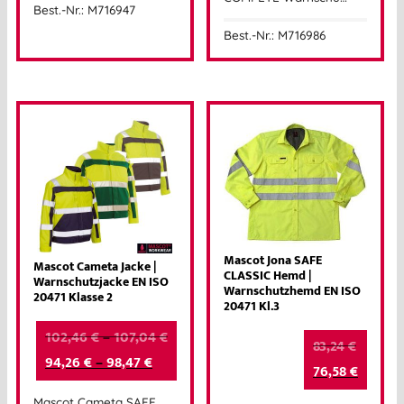
Best.-Nr.: M716947
Best.-Nr.: M716986
Mascot Jona SAFE
Mascot Cameta Jacke |
CLASSIC Hemd |
Warnschutzjacke EN ISO
Warnschutzhemd EN ISO
20471 Klasse 2
20471 Kl.3
102,46
€
–
107,04
€
83,24
€
94,26
€
–
98,47
€
76,58
€
Mascot Cameta SAFE