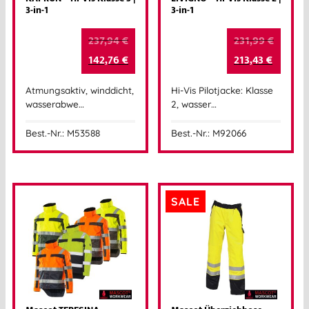
3-in-1
3-in-1
237,94
€
231,99
€
142,76
€
213,43
€
Atmungsaktiv, winddicht,
Hi-Vis Pilotjacke: Klasse
wasserabwe…
2, wasser…
Best.-Nr.: M53588
Best.-Nr.: M92066
SALE