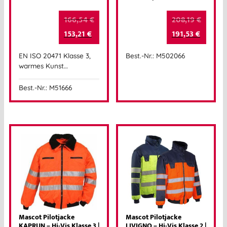
166,54
€
208,19
€
153,21
€
191,53
€
EN ISO 20471 Klasse 3,
Best.-Nr.: M502066
warmes Kunst…
Best.-Nr.: M51666
Mascot Pilotjacke
Mascot Pilotjacke
KAPRUN – Hi-Vis Klasse 3 |
LIVIGNO – Hi-Vis Klasse 2 |