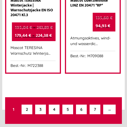
Mascot TERESINA
Mascot Überziehhose
Winterjacke |
LINZ EN 20471 *RP*
Warnschutzjacke EN ISO
20471 Kl.3
135,60
€
94,93
€
195,04
€
–
243,89
€
179,44
€
–
224,38
€
Atmungsaktives, wind-
und wasserdic…
Mascot TERESINA
Warnschutz Winterja…
Best.-Nr.: M709088
Best.-Nr.: M722388
1
2
3
4
5
6
7
→