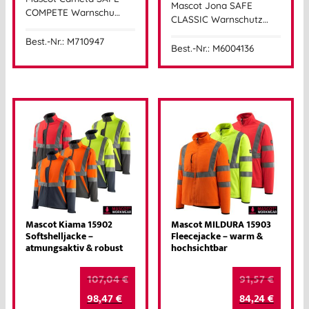
Mascot Jona SAFE
COMPETE Warnschu…
CLASSIC Warnschutz…
Best.-Nr.: M710947
Best.-Nr.: M6004136
Mascot Kiama 15902
Mascot MILDURA 15903
Softshelljacke –
Fleecejacke – warm &
atmungsaktiv & robust
hochsichtbar
107,04
€
91,57
€
98,47
€
84,24
€