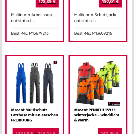
178,39
€
197,01
€
Multinorm-Arbeitshose,
Multinorm-Schutzjacke,
antistatisch…
antistatisch…
Best.-Nr.: M13679216
Best.-Nr.: M13609216
Mascot Multischutz
Mascot PENRITH 15935
Latzhose mit Knietaschen
Winterjacke – winddicht
FREIBOURG
& warm
148,69
€
–
153,45
€
140,36
€