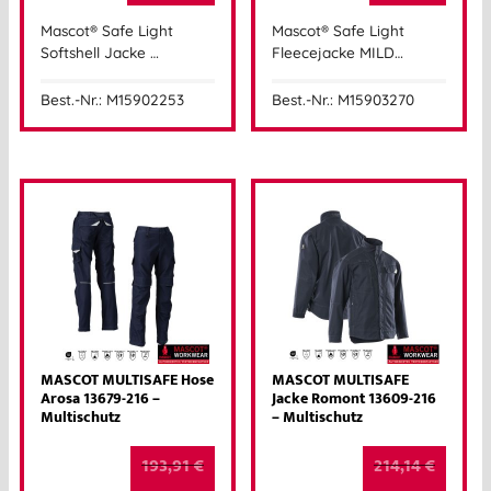
Mascot® Safe Light
Mascot® Safe Light
Softshell Jacke …
Fleecejacke MILD…
Best.-Nr.: M15902253
Best.-Nr.: M15903270
MASCOT MULTISAFE Hose
MASCOT MULTISAFE
Arosa 13679-216 –
Jacke Romont 13609-216
Multischutz
– Multischutz
193,91
€
214,14
€