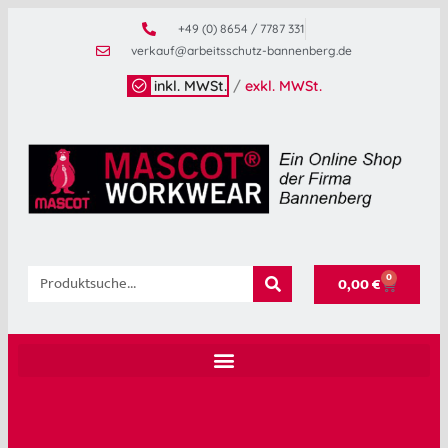
+49 (0) 8654 / 7787 331
verkauf@arbeitsschutz-bannenberg.de
inkl. MWSt.
/
exkl. MWSt.
0
0,00
€