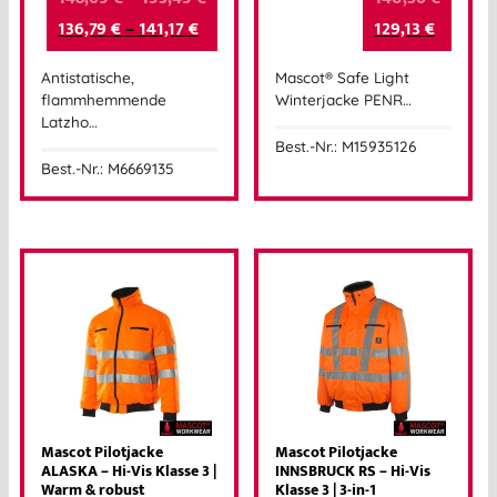
136,79
€
–
141,17
€
129,13
€
Antistatische,
Mascot® Safe Light
flammhemmende
Winterjacke PENR…
Latzho…
Best.-Nr.: M15935126
Best.-Nr.: M6669135
Mascot Pilotjacke
Mascot Pilotjacke
ALASKA – Hi-Vis Klasse 3 |
INNSBRUCK RS – Hi-Vis
Warm & robust
Klasse 3 | 3-in-1