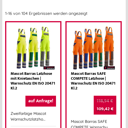
1–16 von 104 Ergebnissen werden angezeigt
Mascot Barras Latzhose
Mascot Barras SAFE
mit Knietaschen |
COMPETE Latzhose |
Warnschutz EN ISO 20471
Warnschutz EN ISO 20471
Kl.2
Kl.2
auf Anfrage!
118,94
€
109,42
€
Zweifarbige Mascot
Warnschutzlatzho…
Mascot Barras SAFE
COMPETE Warnschu…