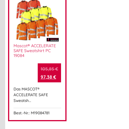
Mascot® ACCELERATE
SAFE Sweatshirt PC
19084
105,85
€
97,38
€
Das MASCOT®
ACCELERATE SAFE
Sweatsh…
Best.-Nr.: M19084781