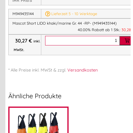
IHR PREIS
Materialien:
65% Polyester/35% Baumwolle
M949435144
Lieferzeit 5 - 10 Werktage
Größe :44
Mascot Short LIDO khaki/marine Gr. 44 -RP- (M949435144)
40.00% Rabatt ab 1 Stk.:
30,28
Artikelnummer:
M949435144
Kategorien:
SALE
,
Shorts
,
Berufsbekleidung
30,27
€
inkl.
MWSt.
Herstellerinformationen
* Alle Preise
inkl.
MWSt & zzgl.
Versandkosten
Hersteller:
MASCOT International A/S
Herstelleranschrift:
Adresse:
Ähnliche Produkte
Silkeborgvej 14
DK-7442 Engesvang
Mehr Information E-Mail: info@bannenberg.at