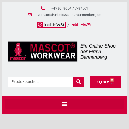
+49 (0) 8654 / 7787 331
verkauf@arbeitsschutz-bannenberg.de
inkl. MWSt.
/
exkl. MWSt.
0
0,00
€