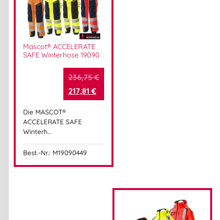
Mascot® ACCELERATE
SAFE Winterhose 19090
236,75
€
217,81
€
Die MASCOT®
ACCELERATE SAFE
Winterh…
Best.-Nr.: M19090449