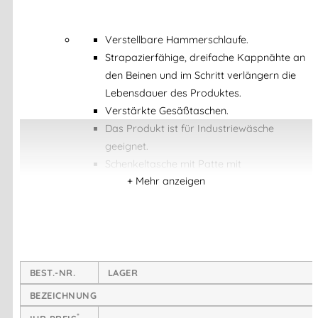
Verstellbare Hammerschlaufe.
Strapazierfähige, dreifache Kappnähte an
den Beinen und im Schritt verlängern die
Lebensdauer des Produktes.
Verstärkte Gesäßtaschen.
Das Produkt ist für Industriewäsche
geeignet.
Schenkeltasche mit Patte mit
Klettverschluss.
Gürtelschlaufen. Gesäßtaschen, verstärkt und mit
Patte mit Klettverschluss versehen. Münztasche.
Vordertaschen. Hosenschlitz mit Reißverschluss.
Hammerschlaufe, verstellbar. Schenkeltasche mit
Patte und Klettverschluss. Zweifarbig.
BEST.-NR.
LAGER
Zollstocktasche. Dreifache Kappnähte an den
BEZEICHNUNG
Beinen und im Schritt.
*