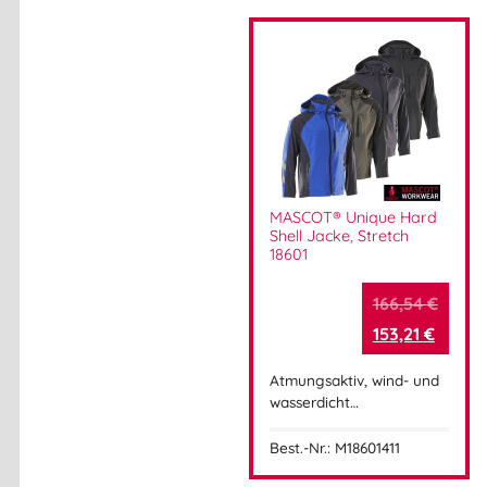
MASCOT® Unique Hard
Shell Jacke, Stretch
18601
166,54
€
153,21
€
Atmungsaktiv, wind- und
wasserdicht…
Best.-Nr.: M18601411