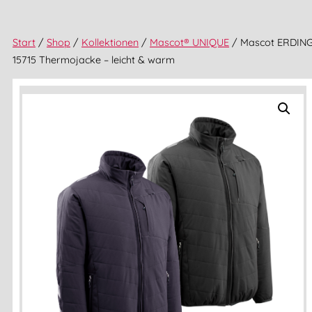
Start
/
Shop
/
Kollektionen
/
Mascot® UNIQUE
/ Mascot ERDIN
15715 Thermojacke – leicht & warm