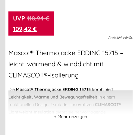
118,94
€
109,42
€
Preis
inkl.
MWSt.
Mascot® Thermojacke ERDING 15715 –
leicht, wärmend & winddicht mit
CLIMASCOT®-Isolierung
Die
Mascot® Thermojacke ERDING 15715
kombiniert
Leichtigkeit, Wärme und Bewegungsfreiheit
in einem
funktionellen Design. Dank der innovativen
CLIMASCOT®
Lightweight Insulation
bietet sie hervorragende
Wärmeisolierung, ohne aufzutragen. Die Füllung ist
weich,
atmungsaktiv, komprimierbar und schnelltrocknend
– ideal
für Arbeit und Freizeit in kalten Umgebungen.