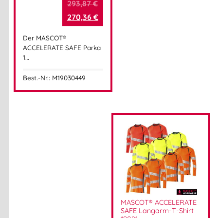
293,87
€
270,36
€
Der MASCOT®
ACCELERATE SAFE Parka
1…
Best.-Nr.: M19030449
MASCOT® ACCELERATE
SAFE Langarm-T-Shirt