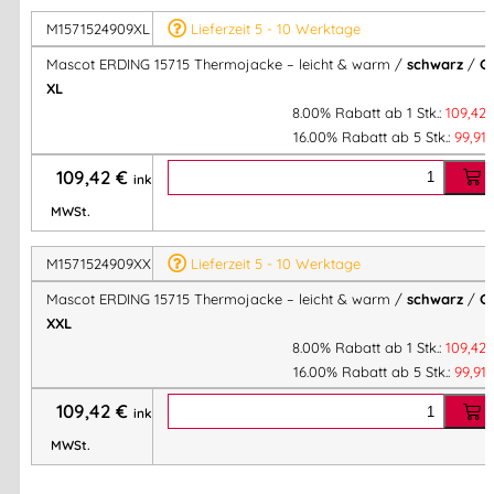
Grammatur:
300 g/m² (gesteppt)
Isolierung:
CLIMASCOT® Lightweight Insulation
M1571524909XL
Lieferzeit 5 - 10 Werktage
Eigenschaften:
Atmungsaktiv, winddicht, wasserabweisend
Mascot ERDING 15715 Thermojacke – leicht & warm /
schwarz
/
Gr
Industriewäsche-Kategorie:
C1
XL
Zertifikate:
OEKO-TEX® STANDARD 100
8.00% Rabatt ab 1 Stk.:
109,42
16.00% Rabatt ab 5 Stk.:
99,91
109,42
€
Ideal für:
inkl.
MWSt.
Arbeiter, Monteure, Techniker und Logistikmitarbeiter, die
eine
leichte, wärmende und funktionale Thermojacke
für
M1571524909XXL
Lieferzeit 5 - 10 Werktage
kühlere Umgebungen benötigen. Auch perfekt als
Mascot ERDING 15715 Thermojacke – leicht & warm /
schwarz
/
Gr
Zwischenschicht unter Wetterschutzjacken
.
XXL
8.00% Rabatt ab 1 Stk.:
109,42
✔ Ultraleicht & wärmend
16.00% Rabatt ab 5 Stk.:
99,91
✔ Bewegungsfreundlich & atmungsaktiv
✔ Funktional & industriewäschegeeignet
109,42
€
inkl.
MWSt.
Mascot® Thermojacke ERDING 15715: Leicht, atmungsaktiv