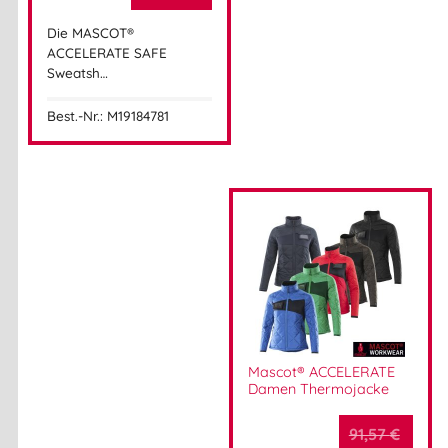
Silkeborgvej 14
DK-7442 Engesvang
Die MASCOT®
Mehr Information E-Mail: info@bannenberg.at
ACCELERATE SAFE
Sweatsh…
Best.-Nr.: M19184781
Mascot® ACCELERATE
Damen Thermojacke
91,57
€