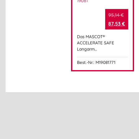
19081
95,14
€
87,53
€
Das MASCOT®
ACCELERATE SAFE
Langarm…
Best.-Nr.: M19081771