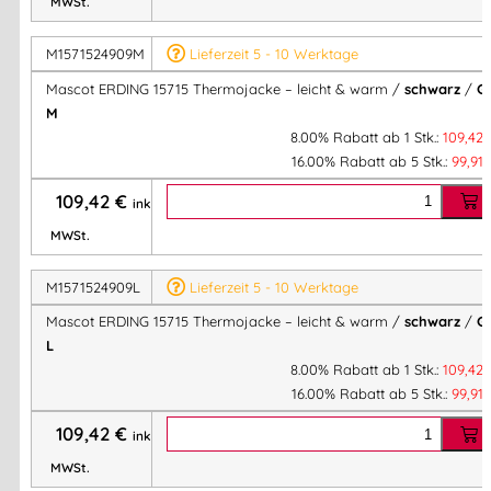
MWSt.
Stretch-Einsätze:
Elastische Seitenteile für hohen
Komfort & Flexibilität
M1571524909M
Lieferzeit 5 - 10 Werktage
Reflexeffekte:
Für bessere Sichtbarkeit im
Mascot ERDING 15715 Thermojacke – leicht & warm /
schwarz
/
Gr
Arbeitsumfeld
M
Praktische Ausstattung:
8.00% Rabatt ab 1 Stk.:
109,42
Frontreißverschluss mit Wetterschutzleiste
16.00% Rabatt ab 5 Stk.:
99,91
Brust- & Innentasche mit Reißverschluss
109,42
€
inkl.
Zwei Seitentaschen mit Reißverschluss
MWSt.
D-Ring & Stifttasche
Elastikbündchen an Ärmeln & Saum
M1571524909L
Lieferzeit 5 - 10 Werktage
Industriewäschegeeignet (Kategorie C1)
Mascot ERDING 15715 Thermojacke – leicht & warm /
schwarz
/
Gr
OEKO-TEX® STANDARD 100
– schadstoffgeprüft &
L
hautfreundlich
8.00% Rabatt ab 1 Stk.:
109,42
16.00% Rabatt ab 5 Stk.:
99,91
Material & Verarbeitung:
109,42
€
inkl.
Obermaterial:
100 % Polyester
MWSt.