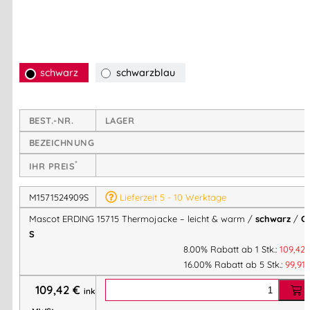
Mit
winddichtem, wasserabweisendem Obermaterial
und
Stretch-Einsätzen an den Seiten
sorgt die Jacke für
maximale Bewegungsfreiheit.
Reflexeffekte
verbessern die
schwarz
schwarzblau
Sichtbarkeit bei schlechten Lichtverhältnissen, während der
ergonomische Schnitt
und das
geringe Gewicht
den
Tragekomfort deutlich erhöhen.
BEST.-NR.
LAGER
BEZEICHNUNG
Highlights & Vorteile:
*
IHR PREIS
CLIMASCOT® Lightweight Insulation:
M1571524909S
Lieferzeit 5 - 10 Werktage
Wärmt effektiv bei minimalem Gewicht
Mascot ERDING 15715 Thermojacke – leicht & warm /
schwarz
/
Gr
Atmungsaktiv, weich & komprimierbar – perfekt
S
unter anderen Jacken tragbar
8.00% Rabatt ab 1 Stk.:
109,42
Wetterfest:
Atmungsaktiv, winddicht &
16.00% Rabatt ab 5 Stk.:
99,91
wasserabweisend
109,42
€
Ergonomisches Design:
Vorgeformte Ärmel für
inkl.
natürliche Bewegungsfreiheit