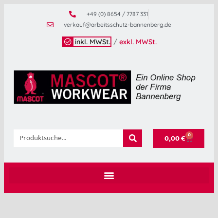
+49 (0) 8654 / 7787 331
verkauf@arbeitsschutz-bannenberg.de
inkl. MWSt.
/
exkl. MWSt.
0
0,00
€