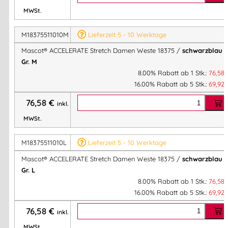
Körpernahe Passform
– ideal für Damen, die Wert auf
MWSt.
Funktionalität und Stil legen
M18375511010M
Lieferzeit 5 - 10 Werktage
Material & Qualität
Mascot® ACCELERATE Stretch Damen Weste 18375 /
schwarzblau
/
Gr. M
8.00% Rabatt ab 1 Stk.:
76,58
Obermaterial:
88 % Polyester / 12 % Elastolefin
16.00% Rabatt ab 5 Stk.:
69,92
Materialgewicht:
275 g/m²
76,58
€
Gewebequalität:
ULTIMATE STRETCH – extrem
inkl.
elastisch, leicht & robust
MWSt.
Zertifizierung:
OEKO-TEX® STANDARD 100
(schadstoffgeprüft)
M18375511010L
Lieferzeit 5 - 10 Werktage
Industriewäsche-Kategorie:
A1
Mascot® ACCELERATE Stretch Damen Weste 18375 /
schwarzblau
/
Gr. L
8.00% Rabatt ab 1 Stk.:
76,58
Vorteile der Mascot® ACCELERATE
16.00% Rabatt ab 5 Stk.:
69,92
Stretch Damen Weste 18375
76,58
€
inkl.
MWSt.