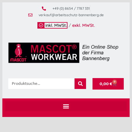
+49 (0) 8654 / 7787 331
verkauf@arbeitsschutz-bannenberg.de
inkl. MWSt.
/
exkl. MWSt.
0
0,00
€