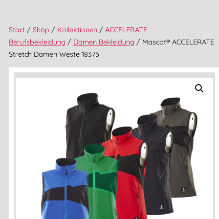
Start
/
Shop
/
Kollektionen
/
ACCELERATE
Berufsbekleidung
/
Damen Bekleidung
/ Mascot® ACCELERATE
Stretch Damen Weste 18375