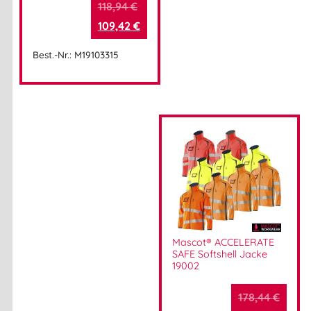
118,94
€
109,42
€
Best.-Nr.: M19103315
Mascot® ACCELERATE
SAFE Softshell Jacke
19002
178,44
€