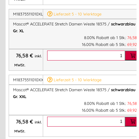
✔ Speziell für Damen designt – taillierter Schnitt für optimale
Passform
M18375511010XL
Lieferzeit 5 - 10 Werktage
✔ Höchste Bewegungsfreiheit durch 4-Wege-Stretch
Mascot® ACCELERATE Stretch Damen Weste 18375 /
schwarzblau
/
✔ Wasserabweisend für Arbeit & Freizeit im Freien
Gr. XL
✔ Robust, strapazierfähig und dennoch leicht
8.00% Rabatt ab 1 Stk.:
76,58
✔ Reflexeffekte für mehr Sicherheit
16.00% Rabatt ab 5 Stk.:
69,92
✔ Industriewäsche-tauglich und pflegeleicht
76,58
€
inkl.
MWSt.
Technische Daten im Überblick
M18375511010XXL
Lieferzeit 5 - 10 Werktage
Modell:
Mascot® ACCELERATE Stretch Damen Weste
Mascot® ACCELERATE Stretch Damen Weste 18375 /
schwarzblau
/
18375
Gr. XXL
Passform:
Damen-Passform, tailliert
8.00% Rabatt ab 1 Stk.:
76,58
Materialgewicht:
275 g/m²
16.00% Rabatt ab 5 Stk.:
69,92
Zertifikat:
OEKO-TEX® STANDARD 100
76,58
€
Industriewäsche-Kategorie:
A1
inkl.
MWSt.