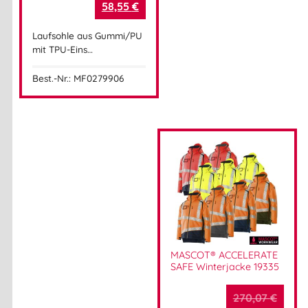
58,55
€
Adresse:
Silkeborgvej 14
Laufsohle aus Gummi/PU
DK-7442 Engesvang
mit TPU-Eins…
Mehr Information E-Mail: info@bannenberg.at
Best.-Nr.: MF0279906
MASCOT® ACCELERATE
SAFE Winterjacke 19335
270,07
€