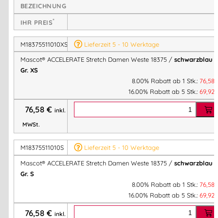
BEZEICHNUNG
Wasserabweisendes Finish
– Schutz bei nassem Wetter,
*
ohne das Material zu beschweren
IHR PREIS
Leicht & strapazierfähig
– hoher Tragekomfort bei
M18375511010XS
Lieferzeit 5 - 10 Werktage
langer Haltbarkeit
Reflexeffekte
– verbesserte Sichtbarkeit und erhöhte
Mascot® ACCELERATE Stretch Damen Weste 18375 /
schwarzblau
/
Gr. XS
Sicherheit im Arbeitsumfeld
8.00% Rabatt ab 1 Stk.:
76,58
Industriewäsche geeignet (Kategorie A1)
– pflegeleicht
16.00% Rabatt ab 5 Stk.:
69,92
und langlebig
76,58
€
inkl.
Ausstattung & Details
MWSt.
M18375511010S
Lieferzeit 5 - 10 Werktage
Reißverschluss mit innenliegender Wetterschutzleiste
–
hält Wind und Schmutz zuverlässig ab
Mascot® ACCELERATE Stretch Damen Weste 18375 /
schwarzblau
/
Gr. S
Zwei Vordertaschen mit Reißverschluss
– praktischer
8.00% Rabatt ab 1 Stk.:
76,58
Stauraum für Werkzeug oder persönliche Gegenstände
16.00% Rabatt ab 5 Stk.:
69,92
Bund mit Druckknopfregulierung
– für individuelle
Passform und hohen Komfort
76,58
€
inkl.