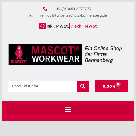
+49 (0) 8654 / 7787 331
verkauf@arbeitsschutz-bannenberg.de
inkl. MWSt.
/
exkl. MWSt.
0
0,00
€