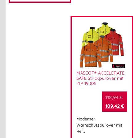
MASCOT® ACCELERATE
SAFE Strickpullover mit
ZIP 19005
118,94
€
109,42
€
Moderner
Warnschutzpullover mit
Rei…