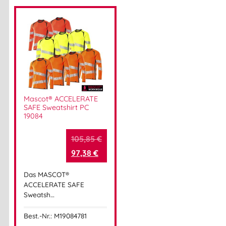
geprüfte Sicherheit
– genau das, was du täglich brauchst.
Aufsetzen. Schützen. Sicher arbeiten.
Einweg Maske Typ IIR, Mund Nasen Schutz 3 lagig 98%,
Mascot Maske EN14683, medizinische Gesichtsmaske 10er
Pack, Atemschutz Maske Arbeit
Mascot® ACCELERATE
Artikelnummer:
M2095092171
Kategorie:
Berufsbekleidung
SAFE Sweatshirt PC
19084
105,85
€
Herstellerinformationen
97,38
€
Hersteller:
MASCOT International A/S
Das MASCOT®
Herstelleranschrift:
ACCELERATE SAFE
Adresse:
Sweatsh…
Silkeborgvej 14
DK-7442 Engesvang
Best.-Nr.: M19084781
Mehr Information E-Mail: info@bannenberg.at