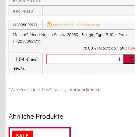
BEZEICHNUNG
≥ 98 % Filtration
gegen Tröpfchen und Partikel
Schutz vor Einatmen und Verbreitung von Keimen
*
IHR PREIS
M2095092171
Lieferzeit 5 - 10 Werktage
Geprüfte Sicherheit
Mascot® Mund-Nasen-Schutz 20950 | 3-lagig Typ IIR 10er Pack
Zertifiziert nach
EN 14683 – Typ IIR
(M2095092171)
70.00% Rabatt ab 1 Stk.:
1,04
CE-Kennzeichnung
Geeignet als medizinisch-chirurgische Maske
1,04
€
inkl.
MWSt.
Angenehm zu tragen
Hautfreundliche Materialien
* Alle Preise
inkl.
MWSt & zzgl.
Versandkosten
Hohe
Atmungsaktivität
für längeren Einsatz
Elastische Ohrschlaufen für sicheren Sitz
Ähnliche Produkte
Praktisch im Arbeitsalltag
Einwegmaske
– hygienisch & unkompliziert
SALE