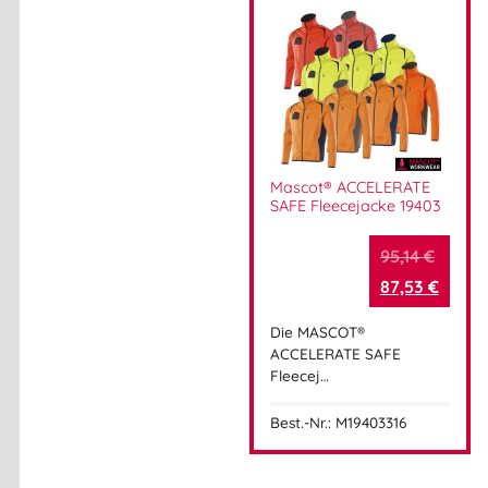
Gewicht:
ca. 5 g pro Maske
Verpackungseinheit:
10 Stück
Haltbarkeit:
2 Jahre (trocken & lichtgeschützt lagern)
Ideal für diese Einsatzbereiche
Mascot® ACCELERATE
Handwerk & Industrie
SAFE Fleecejacke 19403
Baustelle & Montage
Gesundheits- & Pflegebereiche
95,14
€
Lager & Logistik
87,53
€
Alltag & öffentliche Bereiche
Die MASCOT®
ACCELERATE SAFE
Warum Mascot® 20950?
Fleecej…
Best.-Nr.: M19403316
Weil Schutz und Komfort zusammengehören.
Der
Mascot® Mund-Nasen-Schutz 20950
bietet dir
zuverlässige Filterleistung, hohen Tragekomfort und