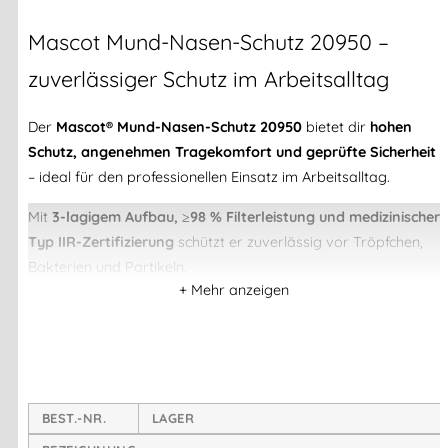
Mascot
Mund-Nasen-Schutz 20950 –
zuverlässiger Schutz im Arbeitsalltag
Der
Mascot® Mund-Nasen-Schutz 20950
bietet dir
hohen
Schutz, angenehmen Tragekomfort und geprüfte Sicherheit
– ideal für den professionellen Einsatz im Arbeitsalltag.
Mit
3-lagigem Aufbau, ≥98 % Filterleistung und medizinischer
Typ IIR-Zertifizierung
schützt er zuverlässig vor Tröpfchen,
Bakterien und Partikeln.
Deine Vorteile auf einen Blick
Hoher Schutzstandard
BEST.-NR.
LAGER
3-lagige Konstruktion
für effektive Filterleistung