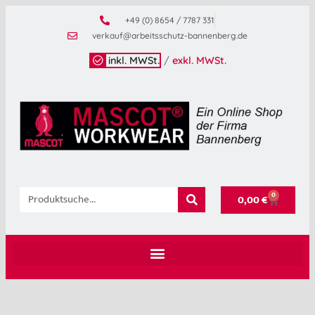
+49 (0) 8654 / 7787 331
verkauf@arbeitsschutz-bannenberg.de
inkl. MWSt.
/
exkl. MWSt.
0
0,00
€