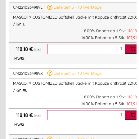
Hersteller:
CM2210264989L
Lieferzeit 5 - 10 Werktage
MASCOT International A/S
Herstelleranschrift:
MASCOT® CUSTOMIZED Softshell Jacke mit Kapuze anthrazit 22102
Adresse:
/
Gr. L
Silkeborgvej 14
8.00% Rabatt ab 1 Stk.:
118,18
DK-7442 Engesvang
16.00% Rabatt ab 5 Stk.:
107,91
Mehr Information E-Mail: info@bannenberg.at
118,18
€
inkl.
MWSt.
CM2210264989XL
Lieferzeit 5 - 10 Werktage
MASCOT® CUSTOMIZED Softshell Jacke mit Kapuze anthrazit 22102
/
Gr. XL
8.00% Rabatt ab 1 Stk.:
118,18
16.00% Rabatt ab 5 Stk.:
107,91
118,18
€
inkl.
MWSt.