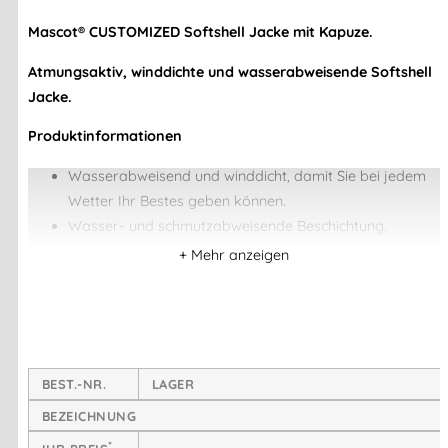
Mascot® CUSTOMIZED Softshell Jacke mit Kapuze.
Atmungsaktiv, winddichte und wasserabweisende Softshell
Jacke.
Produktinformationen
Wasserabweisend und winddicht, damit Sie bei jedem
Wetter Ihr Bestes geben können.
Wasser- und schmutzabweisende Beschichtung.
Hoher Anteil von recyceltem Polyester im
Hauptmaterial.
Technische Informationen
Atmungsaktiv, winddicht und wasserabweisend.
Kapuze
BEST.-NR.
LAGER
Verschluss mit Reißverschluss.
BEZEICHNUNG
Vordertaschen mit Reißverschluss
*