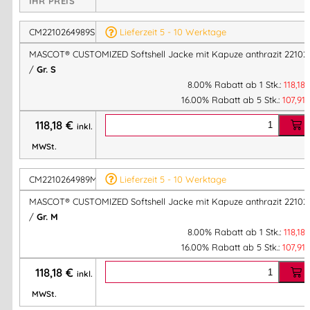
IHR PREIS
Innentaschen
Gummizug an den Handgelenken
CM2210264989S
Lieferzeit 5 - 10 Werktage
Gummizug in der Unterkante, regulierbar.
MASCOT® CUSTOMIZED Softshell Jacke mit Kapuze anthrazit 22102
Reflexeffekte.
/
Gr. S
Obermaterial:
61% Recyceltes Polyester/36%Polyester/3%
8.00% Rabatt ab 1 Stk.:
118,18
16.00% Rabatt ab 5 Stk.:
107,91
Elasthan , 305 g/m², 3-lagiges Soft Shell.
118,18
€
inkl.
Größen:
XS – 4XL
MWSt.
CM2210264989M
Lieferzeit 5 - 10 Werktage
Artikelnummer:
CM2210264989
Kategorien:
Anthrazit
,
Weiß/Anthrazit
,
Sandbeige/ Anthrazit
,
Herbstrot/Anthrazit
,
MASCOT® CUSTOMIZED Softshell Jacke mit Kapuze anthrazit 22102
/
Gr. M
Bordeaux/Anthrazitgrau
,
Anthrazit/Schwarz
,
8.00% Rabatt ab 1 Stk.:
118,18
Berufsbekleidung
16.00% Rabatt ab 5 Stk.:
107,91
118,18
€
inkl.
Herstellerinformationen
MWSt.