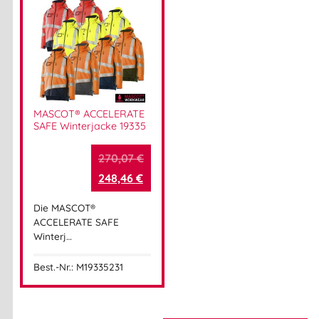
MASCOT® ACCELERATE
SAFE Winterjacke 19335
270,07
€
248,46
€
Die MASCOT®
ACCELERATE SAFE
Winterj…
Best.-Nr.: M19335231