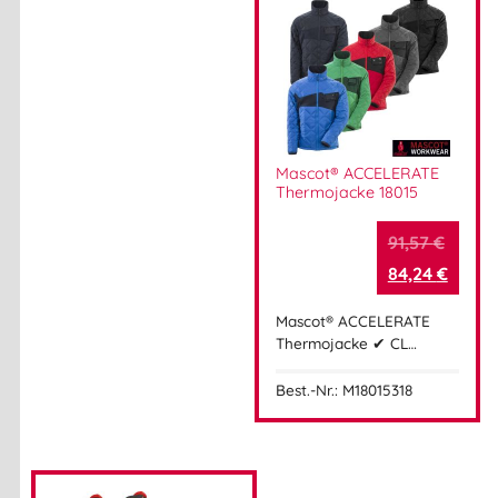
Mascot® ACCELERATE
Thermojacke 18015
91,57
€
84,24
€
Mascot® ACCELERATE
Thermojacke ✔ CL…
Best.-Nr.: M18015318