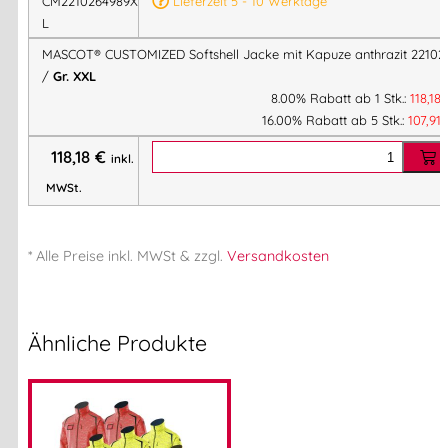
CM2210264989XX
Lieferzeit 5 - 10 Werktage
L
MASCOT® CUSTOMIZED Softshell Jacke mit Kapuze anthrazit 22102
/
Gr. XXL
8.00% Rabatt ab 1 Stk.:
118,18
16.00% Rabatt ab 5 Stk.:
107,91
118,18
€
inkl.
MWSt.
* Alle Preise
inkl.
MWSt & zzgl.
Versandkosten
Ähnliche Produkte