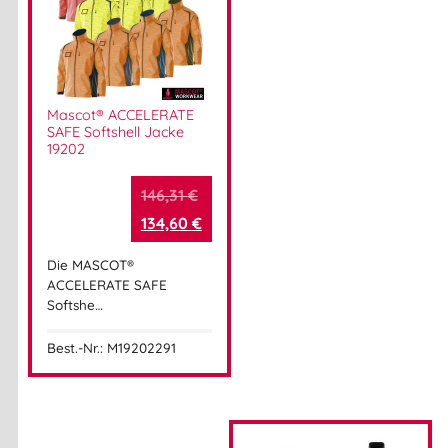
Mascot® ACCELERATE
SAFE Softshell Jacke
19202
146,31
€
134,60
€
Die MASCOT®
ACCELERATE SAFE
Softshe…
Best.-Nr.: M19202291