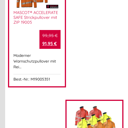
MASCOT® ACCELERATE
Herstellerinformationen
SAFE Strickpullover mit
ZIP 19005
Hersteller:
MASCOT International A/S
99,95
€
Herstelleranschrift:
Adresse:
91,95
€
Silkeborgvej 14
DK-7442 Engesvang
Moderner
Mehr Information E-Mail: info@bannenberg.at
Warnschutzpullover mit
Rei…
Best.-Nr.: M19005351