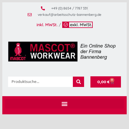
+49 (0) 8654 / 7787 331
verkauf@arbeitsschutz-bannenberg.de
inkl. MWSt.
/
exkl. MWSt.
0
0,00
€