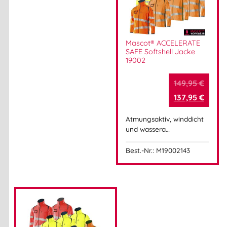
Mascot® ACCELERATE
SAFE Softshell Jacke
19002
149,95
€
137,95
€
Atmungsaktiv, winddicht
und wassera…
Best.-Nr.: M19002143