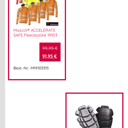
Mascot® ACCELERATE
SAFE Fleecejacke 19103
99,95
€
91,95
€
Best.-Nr.: M19103315