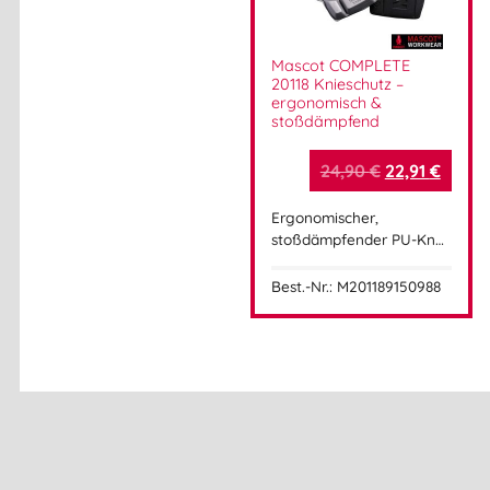
Mascot COMPLETE
20118 Knieschutz –
ergonomisch &
stoßdämpfend
24,90
€
22,91
€
Ergonomischer,
stoßdämpfender PU-Kn…
Best.-Nr.: M20118915 0988