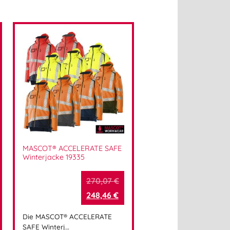
MASCOT® ACCELERATE SAFE
Winterjacke 19335
270,07
€
248,46
€
Die MASCOT® ACCELERATE
SAFE Winterj…