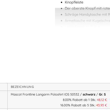
Knopfleiste
Der oberste Knopf mit rot
Schräge Handytasche mit R
Ärmeltasche mit Kugelschre
Leinenbesetzte Passe
Material
: 100% Baumwolle, 275 g
Artikelnummer:
M50352833
Kateg
FRONTLINE
Herstellerinformationen
Hersteller:
MASCOT International A/S
BEZEICHNUNG
Herstelleranschrift:
Mascot Frontline Langarm Poloshirt IOS 50532 /
schwarz
/
Gr. S
Adresse:
8.00% Rabatt ab 1 Stk.:
48,12
€
Silkeborgvej 14
DK-7442 Engesvang
16.00% Rabatt ab 5 Stk.:
43,93
€
Mehr Information E-Mail: info@ba