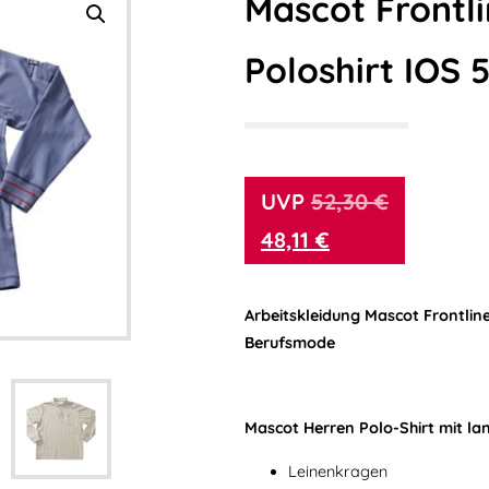
Mascot Frontl
Poloshirt IOS 
52,30
€
48,11
€
Arbeitskleidung Mascot Frontline
Berufsmode
Mascot Herren Polo-Shirt mit l
Leinenkragen