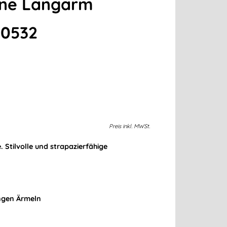
ine Langarm
50532
Preis
inkl.
MWSt.
. Stilvolle und strapazierfähige
angen Ärmeln