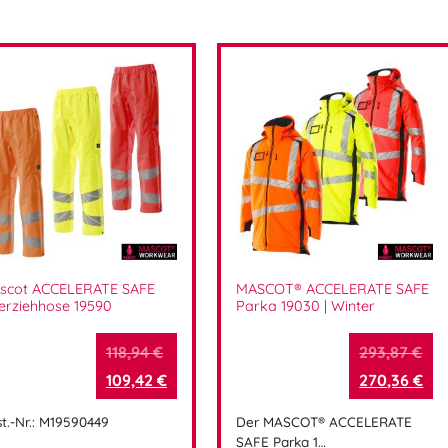
scot ACCELERATE SAFE
MASCOT® ACCELERATE SAFE
erziehhose 19590
Parka 19030 | Winter
118,94
€
293,87
€
109,42
€
270,36
€
t.-Nr.: M19590449
Der MASCOT® ACCELERATE
SAFE Parka 1…