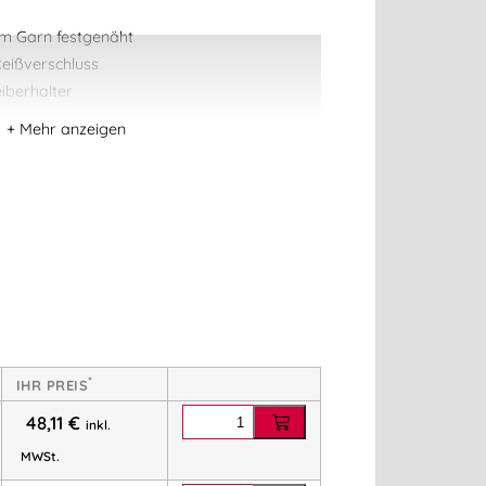
em Garn festgenäht
eißverschluss
iberhalter
/m²
orien:
Berufsbekleidung
,
Mascot®
*
IHR PREIS
48,11
€
inkl.
MWSt.
nnenberg.at