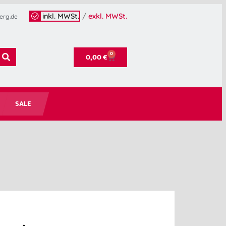
inkl. MWSt.
/
exkl. MWSt.
erg.de
0
0,00
€
SALE