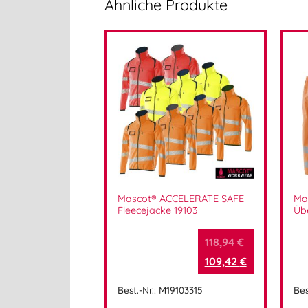
Ähnliche Produkte
Mascot® ACCELERATE SAFE
Ma
Fleecejacke 19103
Üb
118,94
€
109,42
€
Best.-Nr.: M19103315
Bes